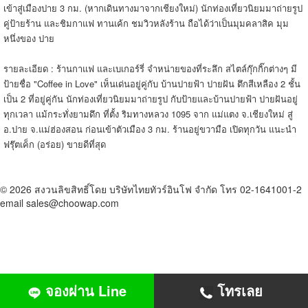
เข้าสู่เมืองปาย 3 กม. (หากเดินทางมาจากเชียงใหม่) นักท่องเที่ยวนิยมมาถ่ายรูป
คู่ป้ายร้าน และชิมกาแฟ ทานเค้ก ชมวิวหลังร้าน ถือได้ว่าเป็นมุมคลาสิค มุม
หนึ่งของ ปาย
รายละเอียด : ร้านกาแฟ และเบเกอร์รี่ จำหน่ายของที่ระลึก สไตล์กุ๊กกิ๊กต่างๆ มี
ป้ายชื่อ "Coffee in Love" เห็นเด่นอยู่คู่กับ บ้านปายฟ้า ปายฝัน ตึกสีเหลือง 2 ชั้น
เป็น 2 ที่อยู่คู่กัน นักท่องเที่ยวนิยมมาถ่ายรูป กับป้ายและบ้านปายฟ้า ปายฝันอยู่
ทุกเวลา แม้กระทั่งยามดึก ที่ตั้ง ริมทางหลวง 1095 จาก แม่แตง จ.เชียงใหม่ สู่
อ.ปาย จ.แม่ฮ่องสอน ก่อนเข้าตัวเมือง 3 กม. ร้านอยู่ขวามือ เปิดทุกวัน แนะนำ
ฟรุ๊ตเค็ก (อร่อย) ขายดีที่สุด
© 2026 สงวนลิขสิทธิ์โดย บริษัทไทยทัวร์อินโฟ จำกัด โทร 02-1641001-2
email sales@choowap.com
จองผ่าน Line
โทรเลย