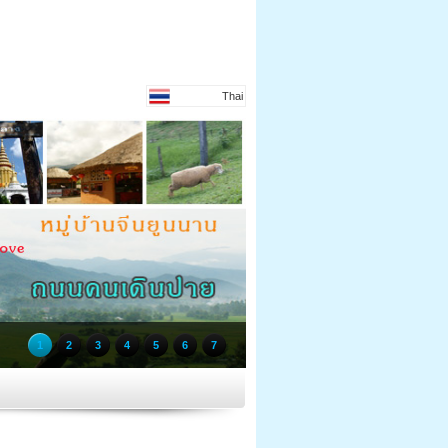
Thai
1
2
3
4
5
6
7