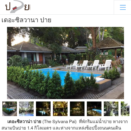
เดอะซิลวานา ปาย
เดอะซิลวาน่า ปาย
(The Sylvana Pai)
ที่พักริมแม่น้ำปาย หางจาก
สนามบินปาย 1.4 กิโลเมตร และห่างจากแหล่งช็อปปิ้งถนนคนเดิน