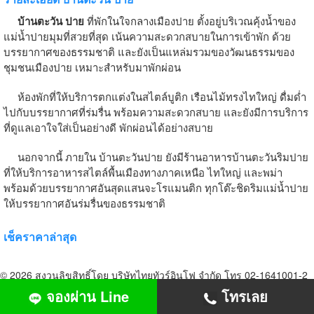
บ้านตะวัน ปาย
ที่พักในใจกลางเมืองปาย ตั้งอยู่บริเวณคุ้งน้ำของ
แม่น้ำปายมุมที่สวยที่สุด เน้นความสะดวกสบายในการเข้าพัก ด้วย
บรรยากาศของธรรมชาติ และยังเป็นแหล่มรวมของวัฒนธรรมของ
ชุมชนเมืองปาย เหมาะสำหรับมาพักผ่อน
ห้องพักที่ให้บริการตกแต่งในสไตล์บูติก เรือนไม้ทรงไทใหญ่ ดื่มด่ำ
ไปกับบรรยากาศที่ร่มรื่น พร้อมความสะดวกสบาย และยังมีการบริการ
ที่ดูแลเอาใจใส่เป็นอย่างดี พักผ่อนได้อย่างสบาย
นอกจากนี้ ภายใน บ้านตะวันปาย ยังมีร้านอาหารบ้านตะวันริมปาย
ที่ให้บริการอาหารสไตล์พื้นเมืองทางภาคเหนือ ไทใหญ่ และพม่า
พร้อมด้วยบรรยากาศอันสุดแสนจะโรแมนติก ทุกโต๊ะชิดริมแม่น้ำปาย
ให้บรรยากาศอันร่มรื่นของธรรมชาติ
เช็คราคาล่าสุด
© 2026 สงวนลิขสิทธิ์โดย บริษัทไทยทัวร์อินโฟ จำกัด โทร 02-1641001-2
email sales@choowap.com
จองผ่าน Line
โทรเลย